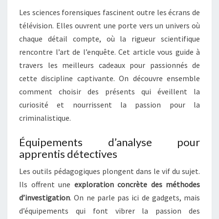
E
E
N
Les sciences forensiques fascinent outre les écrans de
T
U
A
télévision. Elles ouvrent une porte vers un univers où
R
I
chaque détail compte, où la rigueur scientifique
R
S
E
C
rencontre l’art de l’enquête. Cet article vous guide à
S
A
travers les meilleurs cadeaux pour passionnés de
D
cette discipline captivante. On découvre ensemble
E
comment choisir des présents qui éveillent la
A
curiosité et nourrissent la passion pour la
U
X
criminalistique.
P
O
Équipements d’analyse pour
U
apprentis détectives
R
P
Les outils pédagogiques plongent dans le vif du sujet.
A
Ils offrent une
exploration concrète des méthodes
S
d’investigation
. On ne parle pas ici de gadgets, mais
S
d’équipements qui font vibrer la passion des
I