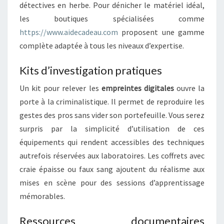
O
détectives en herbe. Pour dénicher le matériel idéal,
N
les boutiques spécialisées comme
N
https://www.aidecadeau.com
proposent une gamme
É
complète adaptée à tous les niveaux d’expertise.
S
D
Kits d’investigation pratiques
E
S
Un kit pour relever les
empreintes digitales
ouvre la
C
porte à la criminalistique. Il permet de reproduire les
I
E
gestes des pros sans vider son portefeuille. Vous serez
N
surpris par la simplicité d’utilisation de ces
C
équipements qui rendent accessibles des techniques
E
autrefois réservées aux laboratoires. Les coffrets avec
S
craie épaisse ou faux sang ajoutent du réalisme aux
F
O
mises en scène pour des sessions d’apprentissage
R
mémorables.
E
N
Ressources documentaires