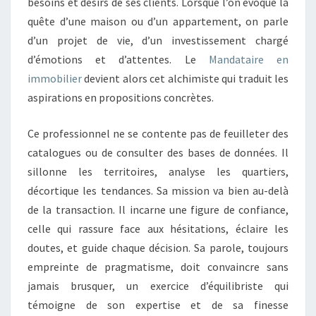
besoins et désirs de ses clients. Lorsque l’on évoque la
O
quête d’une maison ou d’un appartement, on parle
B
I
d’un projet de vie, d’un investissement chargé
L
d’émotions et d’attentes. Le
Mandataire en
I
immobilier
devient alors cet alchimiste qui traduit les
E
aspirations en propositions concrètes.
R
?
Ce professionnel ne se contente pas de feuilleter des
catalogues ou de consulter des bases de données. Il
sillonne les territoires, analyse les quartiers,
décortique les tendances. Sa mission va bien au-delà
de la transaction. Il incarne une figure de confiance,
celle qui rassure face aux hésitations, éclaire les
doutes, et guide chaque décision. Sa parole, toujours
empreinte de pragmatisme, doit convaincre sans
jamais brusquer, un exercice d’équilibriste qui
témoigne de son expertise et de sa finesse