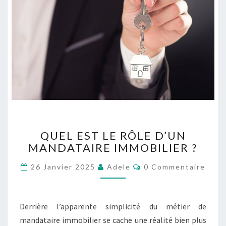
Q
QUEL EST LE RÔLE D’UN
U
MANDATAIRE IMMOBILIER ?
E
L
C
26 Janvier 2025
Adele
0 Commentaire
E
O
S
M
M
T
E
L
N
Derrière l’apparente simplicité du métier de
T
E
A
mandataire immobilier se cache une réalité bien plus
R
I