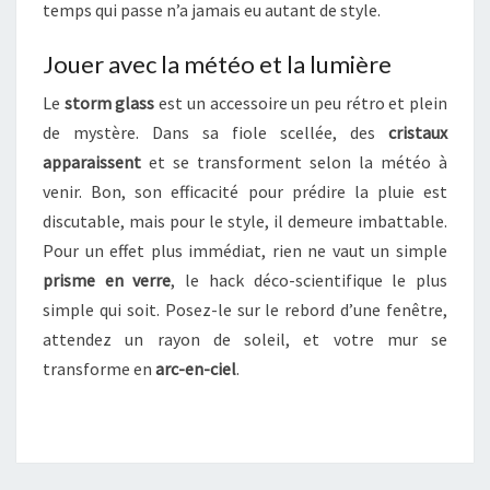
temps qui passe n’a jamais eu autant de style.
U
Q
Jouer avec la météo et la lumière
U
O
Le
storm glass
est un accessoire un peu rétro et plein
T
de mystère. Dans sa fiole scellée, des
cristaux
I
apparaissent
et se transforment selon la météo à
D
I
venir. Bon, son efficacité pour prédire la pluie est
E
discutable, mais pour le style, il demeure imbattable.
N
Pour un effet plus immédiat, rien ne vaut un simple
prisme en verre
, le hack déco-scientifique le plus
simple qui soit. Posez-le sur le rebord d’une fenêtre,
attendez un rayon de soleil, et votre mur se
transforme en
arc-en-ciel
.