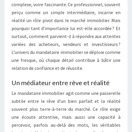
complexe, voire fascinante. Ce professionnel, souvent
R
Ô
E
perçu comme un simple intermédiaire, incarne en
L
S
E
réalité un rôle pivot dans le marché immobilier. Mais
D
pourquoi tant d’importance lui est-elle accordée ? Et
’
surtout, comment parvient-il à répondre aux attentes
U
variées des acheteurs, vendeurs et investisseurs ?
N
M
L’univers du mandataire immobilier se déploie comme
A
une fresque, où chaque détail contribue à bâtir une
N
relation de confiance et de réussite.
D
A
Un médiateur entre rêve et réalité
T
A
Le mandataire immobilier agit comme une passerelle
I
subtile entre le rêve d’un bien parfait et la réalité
R
souvent plus terre-à-terre du marché. Ce rôle exige
E
I
une écoute attentive, mais aussi une capacité à
M
percevoir, parfois au-delà des mots, les véritables
M