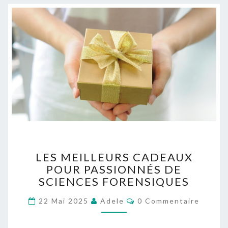
L
LES MEILLEURS CADEAUX
E
POUR PASSIONNÉS DE
S
SCIENCES FORENSIQUES
M
E
C
22 Mai 2025
Adele
0 Commentaire
I
O
L
M
M
L