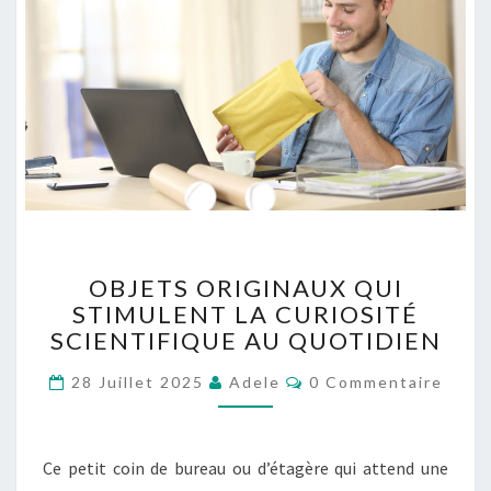
O
OBJETS ORIGINAUX QUI
B
STIMULENT LA CURIOSITÉ
J
SCIENTIFIQUE AU QUOTIDIEN
E
T
C
28 Juillet 2025
Adele
0 Commentaire
S
O
O
M
M
R
E
I
N
Ce petit coin de bureau ou d’étagère qui attend une
T
G