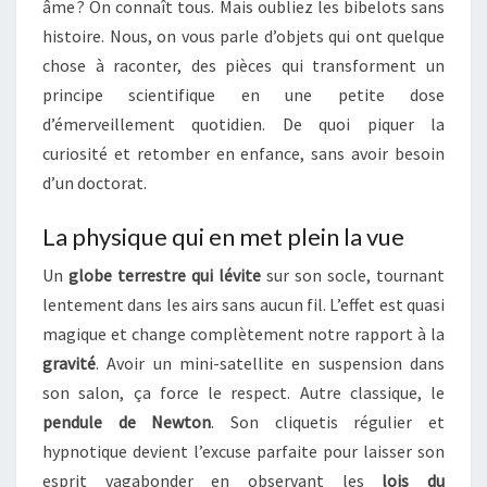
A
âme ? On connaît tous. Mais oubliez les bibelots sans
I
I
histoire. Nous, on vous parle d’objets qui ont quelque
R
N
E
A
chose à raconter, des pièces qui transforment un
S
U
principe scientifique en une petite dose
X
d’émerveillement quotidien. De quoi piquer la
Q
curiosité et retomber en enfance, sans avoir besoin
U
d’un doctorat.
I
S
T
La physique qui en met plein la vue
I
Un
globe terrestre qui lévite
sur son socle, tournant
M
U
lentement dans les airs sans aucun fil. L’effet est quasi
L
magique et change complètement notre rapport à la
E
gravité
. Avoir un mini-satellite en suspension dans
N
son salon, ça force le respect. Autre classique, le
T
pendule de Newton
. Son cliquetis régulier et
L
A
hypnotique devient l’excuse parfaite pour laisser son
C
esprit vagabonder en observant les
lois du