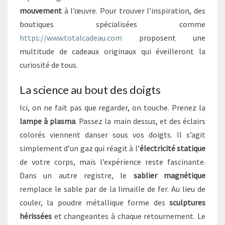
U
mouvement
à l’œuvre. Pour trouver l’inspiration, des
R
boutiques spécialisées comme
I
O
https://www.totalcadeau.com
proposent une
S
multitude de cadeaux originaux qui éveilleront la
I
curiosité de tous.
T
É
La science au bout des doigts
S
C
Ici, on ne fait pas que regarder, on touche. Prenez la
I
lampe à plasma
. Passez la main dessus, et des éclairs
E
colorés viennent danser sous vos doigts. Il s’agit
N
T
simplement d’un gaz qui réagit à l’
électricité statique
I
de votre corps, mais l’expérience reste fascinante.
F
Dans un autre registre, le
sablier magnétique
I
remplace le sable par de la limaille de fer. Au lieu de
Q
U
couler, la poudre métallique forme des
sculptures
E
hérissées
et changeantes à chaque retournement. Le
A