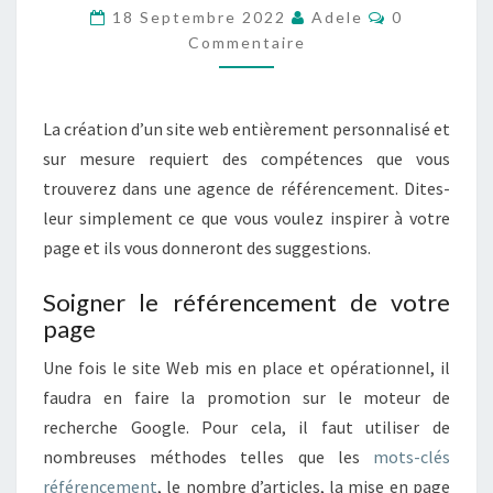
C
18 Septembre 2022
Adele
0
R
O
Commentaire
S
M
M
O
E
N
N
T
S
La création d’un site web entièrement personnalisé et
A
I
I
sur mesure requiert des compétences que vous
R
T
E
trouverez dans une agence de référencement. Dites-
E
S
I
leur simplement ce que vous voulez inspirer à votre
N
page et ils vous donneront des suggestions.
T
E
Soigner le référencement de votre
R
page
N
E
Une fois le site Web mis en place et opérationnel, il
T
faudra en faire la promotion sur le moteur de
A
recherche Google. Pour cela, il faut utiliser de
V
nombreuses méthodes telles que les
mots-clés
E
C
référencement
, le nombre d’articles, la mise en page