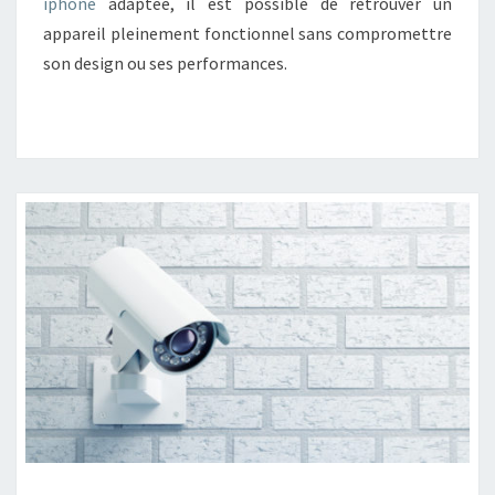
iphone
adaptée, il est possible de retrouver un
A
appareil pleinement fonctionnel sans compromettre
V
son design ou ses performances.
O
I
R