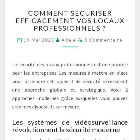
C
COMMENT SÉCURISER
O
EFFICACEMENT VOS LOCAUX
M
PROFESSIONNELS ?
M
E
C
19 Mai 2025
Adele
0 Commentaire
N
O
T
M
M
S
E
É
N
La sécurité des locaux professionnels est une priorité
T
C
A
pour les entreprises. Les mesures à mettre en place
U
I
pour atteindre cet objectif de sécurité nécessitent
R
R
E
I
une approche globale et stratégique. Voici 2
S
S
approches modernes grâce auxquelles vous pouvez
E
créer des dispositifs sur mesure.
R
E
Les systèmes de vidéosurveillance
F
révolutionnent la sécurité moderne
F
I