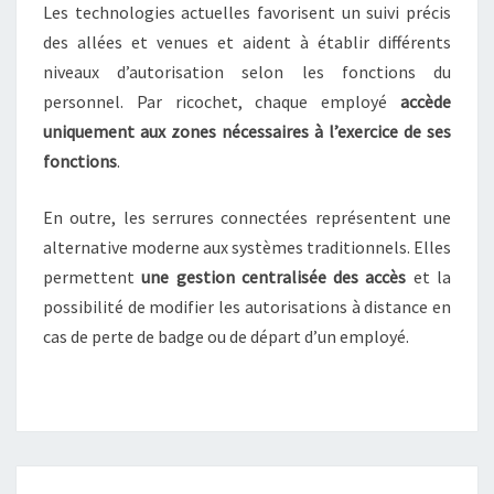
F
Les technologies actuelles favorisent un suivi précis
E
des allées et venues et aident à établir différents
S
niveaux d’autorisation selon les fonctions du
S
personnel. Par ricochet, chaque employé
accède
I
O
uniquement aux zones nécessaires à l’exercice de ses
N
fonctions
.
N
E
En outre, les serrures connectées représentent une
L
alternative moderne aux systèmes traditionnels. Elles
S
permettent
une gestion centralisée des accès
et la
?
possibilité de modifier les autorisations à distance en
cas de perte de badge ou de départ d’un employé.