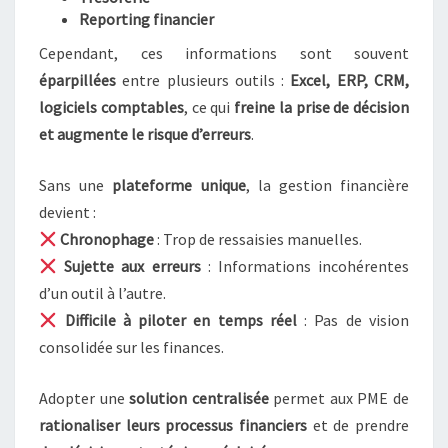
L
Reporting financier
A
Cependant, ces informations sont souvent
T
éparpillées
entre plusieurs outils :
Excel, ERP, CRM,
E
F
logiciels comptables
, ce qui
freine la prise de décision
O
et augmente le risque d’erreurs
.
R
M
Sans une
plateforme unique
, la gestion financière
E
devient :
D
E
Chronophage
: Trop de ressaisies manuelles.
G
Sujette aux erreurs
: Informations incohérentes
E
d’un outil à l’autre.
S
Difficile à piloter en temps réel
: Pas de vision
T
I
consolidée sur les finances.
O
N
Adopter une
solution centralisée
permet aux PME de
D
rationaliser leurs processus financiers
et de prendre
E