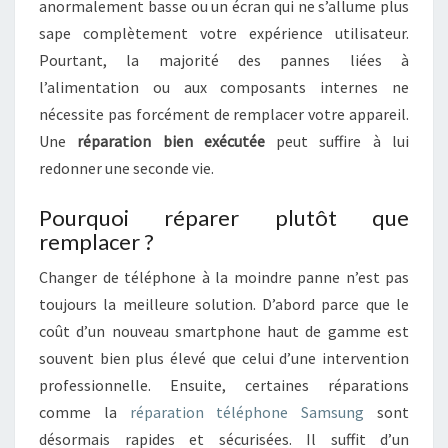
A
anormalement basse ou un écran qui ne s’allume plus
R
I
sape complètement votre expérience utilisateur.
R
E
E
T
Pourtant, la majorité des pannes liées à
S
É
l’alimentation ou aux composants internes ne
L
nécessite pas forcément de remplacer votre appareil.
É
Une
réparation bien exécutée
peut suffire à lui
P
redonner une seconde vie.
H
O
N
Pourquoi réparer plutôt que
E
remplacer ?
E
Changer de téléphone à la moindre panne n’est pas
N
T
toujours la meilleure solution. D’abord parce que le
O
coût d’un nouveau smartphone haut de gamme est
U
souvent bien plus élevé que celui d’une intervention
T
professionnelle. Ensuite, certaines réparations
E
C
comme la
réparation téléphone Samsung
sont
O
désormais rapides et sécurisées. Il suffit d’un