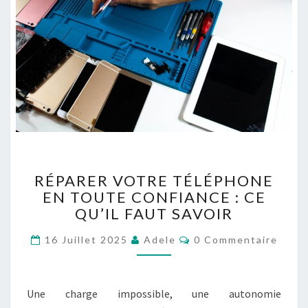
R
RÉPARER VOTRE TÉLÉPHONE
É
EN TOUTE CONFIANCE : CE
P
QU’IL FAUT SAVOIR
A
R
C
16 Juillet 2025
Adele
0 Commentaire
E
O
R
M
M
V
E
O
N
Une charge impossible, une autonomie
T
T