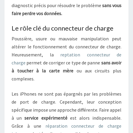
N
diagnostic précis pour résoudre le problème
sans vous
F
faire perdre vos données.
I
A
Le rôle clé du connecteur de charge
N
C
Poussière, usure ou mauvaise manipulation peut
E
altérer le fonctionnement du connecteur de charge.
:
Heureusement, la
reptation connecteur de
C
charge
permet de corriger ce type de panne
sans avoir
E
à toucher à la carte mère
ou aux circuits plus
Q
complexes.
U
’
I
Les iPhones ne sont pas épargnés par les problèmes
L
de port de charge. Cependant, leur conception
F
spécifique impose une approche différente. Faire appel
A
à un
service expérimenté
est alors indispensable.
U
Grâce à une
réparation connecteur de charge
T
S