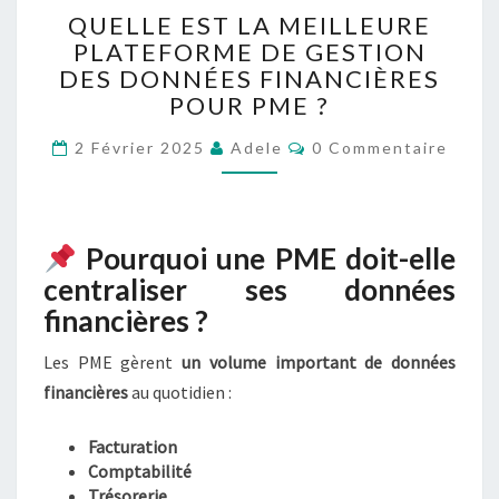
Q
QUELLE EST LA MEILLEURE
U
PLATEFORME DE GESTION
E
DES DONNÉES FINANCIÈRES
L
L
POUR PME ?
E
C
2 Février 2025
Adele
E
0 Commentaire
O
S
M
M
T
E
L
N
T
A
Pourquoi une PME doit-elle
A
M
I
centraliser ses données
R
E
E
financières ?
I
S
L
Les PME gèrent
un volume important de données
L
financières
au quotidien :
E
U
R
Facturation
E
Comptabilité
P
Trésorerie