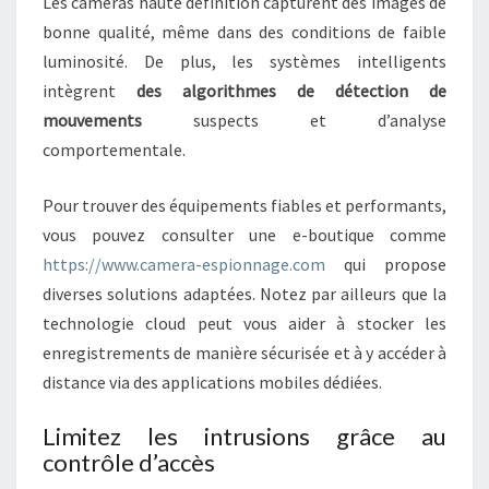
Les caméras haute définition capturent des images de
C
bonne qualité, même dans des conditions de faible
A
luminosité. De plus, les systèmes intelligents
C
E
intègrent
des algorithmes de détection de
M
mouvements
suspects et d’analyse
E
comportementale.
N
T
Pour trouver des équipements fiables et performants,
V
O
vous pouvez consulter une e-boutique comme
S
https://www.camera-espionnage.com
qui propose
L
diverses solutions adaptées. Notez par ailleurs que la
O
technologie cloud peut vous aider à stocker les
C
A
enregistrements de manière sécurisée et à y accéder à
U
distance via des applications mobiles dédiées.
X
P
Limitez les intrusions grâce au
R
contrôle d’accès
O