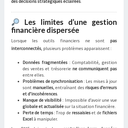
des décisions stratégiques éclairées
.
S
D
O
Les limites d’une gestion
N
N
financière dispersée
É
E
Lorsque les outils financiers ne sont
pas
S
interconnectés
, plusieurs problèmes apparaissent :
F
I
Données fragmentées
: Comptabilité, gestion
N
des ventes et trésorerie
ne communiquent pas
A
entre elles.
N
Problèmes de synchronisation
: Les mises à jour
C
sont
manuelles
, entraînant des
risques d’erreurs
I
et d’incohérences
.
È
Manque de visibilité
: Impossible d’avoir une vue
R
globale et actualisée
sur la situation financière.
E
Perte de temps
: Trop de
ressaisies
et de
fichiers
S
Excel
à manipuler.
P