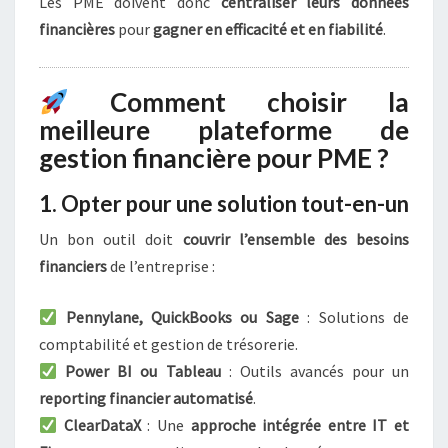
O
Les PME doivent donc
centraliser leurs données
U
financières
pour
gagner en efficacité et en fiabilité
.
R
P
M
Comment choisir la
E
meilleure plateforme de
?
gestion financière pour PME ?
1. Opter pour une solution tout-en-un
Un bon outil doit
couvrir l’ensemble des besoins
financiers
de l’entreprise :
Pennylane, QuickBooks ou Sage
: Solutions de
comptabilité et gestion de trésorerie.
Power BI ou Tableau
: Outils avancés pour un
reporting financier automatisé
.
ClearDataX
: Une
approche intégrée entre IT et