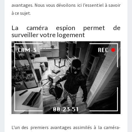
avantages. Nous vous dévoilons ici l’essentiel à savoir
Ê
T
à ce sujet.
D
’
La caméra espion permet de
A
surveiller votre logement
D
O
P
T
E
R
L
E
S
C
A
M
É
R
L’un des premiers avantages assimilés à la caméra-
A