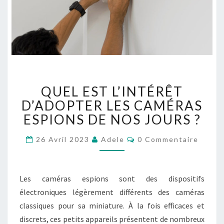
Q
QUEL EST L’INTÉRÊT
U
E
D’ADOPTER LES CAMÉRAS
L
ESPIONS DE NOS JOURS ?
E
S
C
26 Avril 2023
Adele
0 Commentaire
O
T
M
L
M
’
E
N
Les caméras espions sont des dispositifs
I
T
N
A
électroniques légèrement différents des caméras
I
T
classiques pour sa miniature. À la fois efficaces et
R
É
E
discrets, ces petits appareils présentent de nombreux
S
R