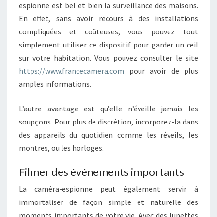
espionne est bel et bien la surveillance des maisons.
S
E
En effet, sans avoir recours à des installations
S
compliquées et coûteuses, vous pouvez tout
P
simplement utiliser ce dispositif pour garder un œil
I
sur votre habitation. Vous pouvez consulter le site
O
N
https://www.francecamera.com
pour avoir de plus
S
amples informations.
D
E
L’autre avantage est qu’elle n’éveille jamais les
N
soupçons. Pour plus de discrétion, incorporez-la dans
O
S
des appareils du quotidien comme les réveils, les
J
montres, ou les horloges.
O
U
Filmer des événements importants
R
S
La caméra-espionne peut également servir à
immortaliser de façon simple et naturelle des
?
moments importants de votre vie. Avec des lunettes