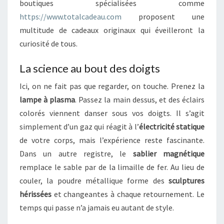
boutiques spécialisées comme
S
https://www.totalcadeau.com
proposent une
I
T
multitude de cadeaux originaux qui éveilleront la
É
curiosité de tous.
S
C
La science au bout des doigts
I
E
Ici, on ne fait pas que regarder, on touche. Prenez la
N
lampe à plasma
. Passez la main dessus, et des éclairs
T
colorés viennent danser sous vos doigts. Il s’agit
I
simplement d’un gaz qui réagit à l’
électricité statique
F
I
de votre corps, mais l’expérience reste fascinante.
Q
Dans un autre registre, le
sablier magnétique
U
remplace le sable par de la limaille de fer. Au lieu de
E
couler, la poudre métallique forme des
sculptures
A
U
hérissées
et changeantes à chaque retournement. Le
Q
temps qui passe n’a jamais eu autant de style.
U