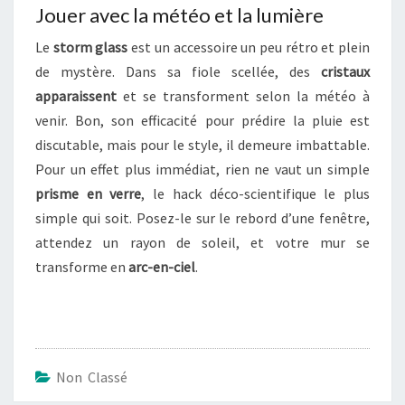
O
Jouer avec la météo et la lumière
T
I
Le
storm glass
est un accessoire un peu rétro et plein
D
de mystère. Dans sa fiole scellée, des
cristaux
I
apparaissent
et se transforment selon la météo à
E
venir. Bon, son efficacité pour prédire la pluie est
N
discutable, mais pour le style, il demeure imbattable.
Pour un effet plus immédiat, rien ne vaut un simple
prisme en verre
, le hack déco-scientifique le plus
simple qui soit. Posez-le sur le rebord d’une fenêtre,
attendez un rayon de soleil, et votre mur se
transforme en
arc-en-ciel
.
Non Classé