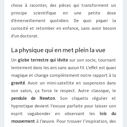
E
chose à raconter, des pièces qui transforment un
X
S
Q
principe scientifique en une petite dose
U
d’émerveillement quotidien. De quoi piquer la
I
curiosité et retomber en enfance, sans avoir besoin
S
d’un doctorat.
T
I
La physique qui en met plein la vue
M
U
Un
globe terrestre qui lévite
sur son socle, tournant
L
lentement dans les airs sans aucun fil. L’effet est quasi
E
N
magique et change complètement notre rapport à la
T
gravité
. Avoir un mini-satellite en suspension dans
L
son salon, ça force le respect. Autre classique, le
A
pendule de Newton
. Son cliquetis régulier et
C
U
hypnotique devient l’excuse parfaite pour laisser son
R
esprit vagabonder en observant les
lois du
I
mouvement
à l’œuvre. Pour trouver l’inspiration, des
O