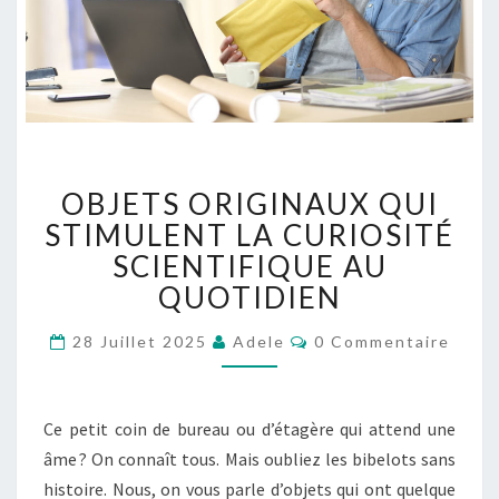
O
OBJETS ORIGINAUX QUI
B
J
STIMULENT LA CURIOSITÉ
E
SCIENTIFIQUE AU
T
QUOTIDIEN
S
O
C
28 Juillet 2025
Adele
0 Commentaire
R
O
M
I
M
G
E
N
I
Ce petit coin de bureau ou d’étagère qui attend une
T
N
A
âme ? On connaît tous. Mais oubliez les bibelots sans
A
I
histoire. Nous, on vous parle d’objets qui ont quelque
R
U